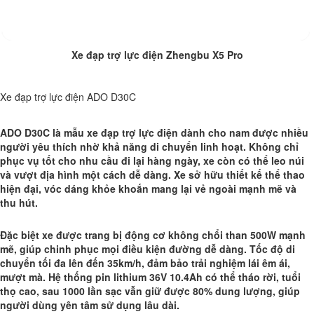
Xe đạp trợ lực điện Zhengbu X5 Pro
Xe đạp trợ lực điện ADO D30C
ADO D30C là mẫu xe đạp trợ lực điện dành cho nam được nhiều
người yêu thích nhờ khả năng di chuyển linh hoạt. Không chỉ
phục vụ tốt cho nhu cầu đi lại hàng ngày, xe còn có thể leo núi
và vượt địa hình một cách dễ dàng. Xe sở hữu thiết kế thể thao
hiện đại, vóc dáng khỏe khoắn mang lại vẻ ngoài mạnh mẽ và
thu hút.
Đặc biệt xe được trang bị động cơ không chổi than 500W mạnh
mẽ, giúp chinh phục mọi điều kiện đường dễ dàng. Tốc độ di
chuyển tối đa lên đến 35km/h, đảm bảo trải nghiệm lái êm ái,
mượt mà. Hệ thống pin lithium 36V 10.4Ah có thể tháo rời, tuổi
thọ cao, sau 1000 lần sạc vẫn giữ được 80% dung lượng, giúp
người dùng yên tâm sử dụng lâu dài.