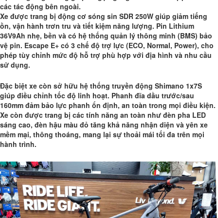
các tác động bên ngoài.
Xe được trang bị động cơ sóng sin SDR 250W giúp giảm tiếng
ồn, vận hành trơn tru và tiết kiệm năng lượng. Pin Lithium
36V9Ah nhẹ, bền và có hệ thống quản lý thông minh (BMS) bảo
vệ pin. Escape E+ có 3 chế độ trợ lực (ECO, Normal, Power), cho
phép tùy chỉnh mức độ hỗ trợ phù hợp với địa hình và nhu cầu
sử dụng.
Đặc biệt xe còn sở hữu hệ thống truyền động Shimano 1x7S
giúp điều chỉnh tốc độ linh hoạt. Phanh đĩa dầu trước/sau
160mm đảm bảo lực phanh ổn định, an toàn trong mọi điều kiện.
Xe còn được trang bị các tính năng an toàn như đèn pha LED
sáng cao, đèn hậu màu đỏ tăng khả năng nhận diện và yên xe
mềm mại, thông thoáng, mang lại sự thoải mái tối đa trên mọi
hành trình.