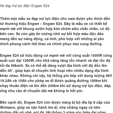
Xe đạp trợ lực điện Engwe X24
Thêm một mẫu xe đạp trợ lực điện cho nam được yêu thích đến
từ thương hiệu Engwe – Engwe X24. Đây là mẫu xe có thiết kế
mạnh mẽ với khung sườn hợp kim nhôm siêu chắc chắn, có độ
bền cao. Xe còn gây ấn tượng nhờ sự kết hợp màu độc đáo
mang đến sự năng động, cá tính, phù hợp với những ai yêu
thích phong cách thể thao và chinh phục mọi cung đường.
Engwe X24 sở hữu động cơ mạnh mẽ với công suất 1000W công
suất cực đại 1200W, cho khả năng tăng tốc nhanh và đạt tốc độ
tối đa 50km/h. Xe có thể dễ dàng vượt địa hình với độ dốc lên
đến 30°, giúp bạn di chuyển linh hoạt trên nhiều dạng địa hình
khác nhau. Không chỉ vậy, hệ thống pin kép với dung lượng 48V
19.2Ah và 10Ah cho phép xe đi được quãng đường 100km khi
chạy thuần điện và lên đến 240km khi sử dụng trợ lực điện, đáp
ứng nhu cầu di chuyển dài mà không lo hết pin.
Bên cạnh đó, Engwe X24 còn được trang bị bộ đĩa líp 8 cấp của
Shimano, giúp xe vận hành êm ái, nhẹ nhàng ngay cả trên
đường đất gồ ghề, sỏi đá. Hệ thống 3 giảm xóc hiện đại gồm: