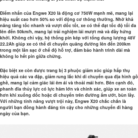
Điểm nhấn của Engwe X20 là động cơ 750W mạnh mẽ, mang lại
hiệu suất cao hơn 50% so với động cơ thông thường. Nhờ khả
năng tăng tốc nhanh và vượt dốc tốt, xe có thể đạt tốc độ tối đa
lên đến 50km/h, mang lại trải nghiệm lái mượt mà và đầy hứng
khởi. Không chỉ vậy, hệ thống pin kép với tổng dung lượng 48V
22.2Ah giúp xe có thể di chuyển quãng đường lên đến 200km
trong một lần sạc ở chế độ hỗ trợ, đảm bảo hành trình dài mà
không lo hết pin giữa chừng.
Đặc biệt xe còn được trang bị 3 phuộc giảm xóc giúp hấp thụ
hiệu quả các va đập, giảm rung lắc khi di chuyển qua địa hình gồ
ghề, mang lại cảm giác lái êm ái và thoải mái hơn. Bên cạnh đó,
phanh đĩa thủy lực có lực hãm lớn và chính xác, giúp xe an toàn
hơn khi xuống dốc hoặc di chuyển trên đường ẩm ướt, bùn lầy.
Với những tính năng vượt trội này, Engwe X20 chắc chắn là
người bạn đồng hành đáng tin cậy cho những chuyến đi hàng
ngày của bạn.