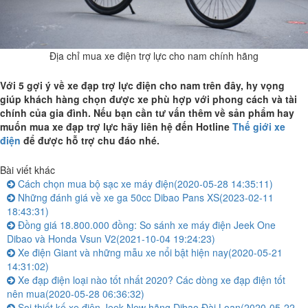
Địa chỉ mua xe điện trợ lực cho nam chính hãng
Với 5 gợi ý về xe đạp trợ lực điện cho nam trên đây, hy vọng
giúp khách hàng chọn được xe phù hợp với phong cách và tài
chính của gia đình. Nếu bạn cần tư vấn thêm về sản phẩm hay
muốn mua xe đạp trợ lực hãy liên hệ đến Hotline
Thế giới xe
điện
để được hỗ trợ chu đáo nhé.
Bài viết khác
Cách chọn mua bộ sạc xe máy điện
(2020-05-28 14:35:11)
Những đánh giá về xe ga 50cc Dibao Pans XS
(2023-02-11
18:43:31)
Đồng giá 18.800.000 đồng: So sánh xe máy điện Jeek One
Dibao và Honda Vsun V2
(2021-10-04 19:24:23)
Xe điện Giant và những mẫu xe nổi bật hiện nay
(2020-05-21
14:31:02)
Xe đạp điện loại nào tốt nhất 2020? Các dòng xe đạp điện tốt
nên mua
(2020-05-28 06:36:32)
Soi thiết kế xe điện Jeek New hãng Dibao Đài Loan
(2020-05-22