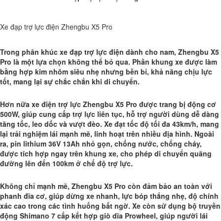
Xe đạp trợ lực điện Zhengbu X5 Pro
Trong phân khúc xe đạp trợ lực điện dành cho nam, Zhengbu X5
Pro là một lựa chọn không thể bỏ qua. Phần khung xe được làm
bằng hợp kim nhôm siêu nhẹ nhưng bền bỉ, khả năng chịu lực
tốt, mang lại sự chắc chắn khi di chuyển.
Hơn nữa xe điện trợ lực Zhengbu X5 Pro được trang bị động cơ
500W, giúp cung cấp trợ lực liên tục, hỗ trợ người dùng dễ dàng
tăng tốc, leo dốc và vượt đèo. Xe đạt tốc độ tối đa 43km/h, mang
lại trải nghiệm lái mạnh mẽ, linh hoạt trên nhiều địa hình. Ngoài
ra, pin lithium 36V 13Ah nhỏ gọn, chống nước, chống cháy,
được tích hợp ngay trên khung xe, cho phép di chuyển quãng
đường lên đến 100km ở chế độ trợ lực.
Không chỉ mạnh mẽ, Zhengbu X5 Pro còn đảm bảo an toàn với
phanh đĩa cơ, giúp dừng xe nhanh, lực bóp thắng nhẹ, độ chính
xác cao trong các tình huống bất ngờ. Xe còn sử dụng bộ truyền
động Shimano 7 cấp kết hợp giò dĩa Prowheel, giúp người lái