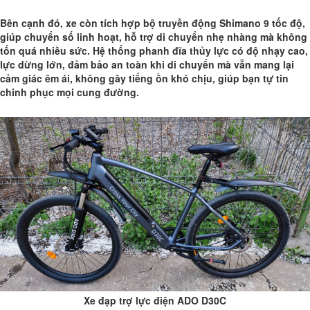
Bên cạnh đó, xe còn tích hợp bộ truyền động Shimano 9 tốc độ,
giúp chuyển số linh hoạt, hỗ trợ di chuyển nhẹ nhàng mà không
tốn quá nhiều sức. Hệ thống phanh đĩa thủy lực có độ nhạy cao,
lực dừng lớn, đảm bảo an toàn khi di chuyển mà vẫn mang lại
cảm giác êm ái, không gây tiếng ồn khó chịu, giúp bạn tự tin
chinh phục mọi cung đường.
Xe đạp trợ lực điện ADO D30C