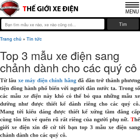
Tìm
Trang chủ
»
Tin tức
Top 3 mẫu xe điện sang
chảnh dành cho các quý cô
Từ lâu
xe máy điện chính hãng
đã dần trở thành phươn
tiện đồng hành phổ biến với người dân nước ta. Trong số
các mẫu
xe điện
này khó có thể bỏ qua những mẫu xe
dường như được thiết kế dành riêng cho các quý cô.
Mang tới kiểu dáng được thiết kế xứng tầm đẳng cấp
cùng tôn lên vẻ quến rũ rất riêng của người phụ nữ.
T
hế
giới xe điện
xin đề cử tới bạn top 3 mẫu xe điện san
chảnh dành cho các quý cô.