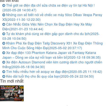
Bài viết khác
Thế giới xe điện địa chỉ sửa chữa xe điện uy tín tại Hà Nội !
(2020-05-28 14:00:47)
Những con số biết nói về chiếc xe máy 50cc Dibao Vespa Pansy
XS
(2022-11-30 12:22:30)
Cân Nhắc Giữa Việc Nên Chọn Xe Đạp Điện Hay Xe Máy
Điện
(2021-01-23 10:44:44)
Tự do khám phá cùng xe điện gấp gọn dành cho du lịch
(2025-
03-28 10:04:50)
Khám Phá Xe Đạp Điện Tailg Discovery X51 Xe Đạp Điện Thông
Minh Cho Cuộc Sống Hiện Đại
(2025-05-02 20:37:17)
Xe đạp điện 133 Phantom Katana Japan và Fantasy Katana
Japan – Dòng xe của sự nổi loạn và bền bỉ
(2020-12-18 09:36:35)
Xe điện Autosun Diamond viên kim cương dành cho người chiến
thắng
(2020-05-18 06:34:30)
Tìm hiểu nhiều hơn về acquy xe đạp điện
(2020-05-25 11:19:42)
Kéo dài tuổi thọ cho ắc quy của bạn
(2020-05-24 22:04:50)
Tin mới nhất