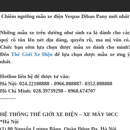
Chiêm ngưỡng mẫu xe điện Vespas Dibao Pany mới nhất
Những mẫu xe trên dường như sinh ra là dành cho các
quý cô tôn lên nét dịu dàng, quyến rũ, ma mị vốn có.
Chức bạn sớm lựa chọn được mẫu xe dành cho mình!
Đến
Thế Giới Xe Điện
để lựa chọn dược mẫu xe ưng ý
nhất.
Hotline liên hệ để được tư vấn:
Hà Nội:
024.22108888 - 0966.888887- 0352.088888
Hồ Chí Minh:
028.39739298 - 0968.674707
---------
HỆ THỐNG THẾ GIỚI XE ĐIỆN – XE MÁY 50CC
*Hà Nội
(1) 80 Nguyễn Lương Bằng. Quận Đống Đa. Hà Nội