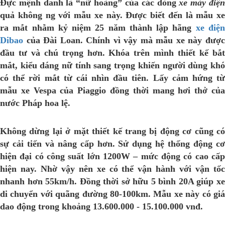
Đực mệnh danh là “nữ hoàng” của các dòng
xe máy điệ
quả không ng với mẫu xe này. Được biết đến là mẫu xe
ra mắt nhằm kỷ niệm 25 năm thành lập hãng
xe điệ
Dibao
của Đài Loan. Chính vì vậy mà mẫu xe này được
đầu tư và chú trọng hơn. Khóa trên mình thiết kế bắt
mắt, kiểu dáng nữ tính sang trọng khiến người dùng khó
có thể rời mắt từ cái nhìn đầu tiên. Lấy cảm hứng từ
mẫu xe Vespa của Piaggio đồng thời mang hơi thở của
nước Pháp hoa lệ.
Không dừng lại ở mặt thiết kế trang bị động cơ cũng có
sự cải tiến và nâng cấp hơn. Sử dụng hệ thống động cơ
hiện đại có công suất lớn 1200W – mức động có cao cấp
hiện nay. Nhờ vậy nên xe có thể vận hành với vận tốc
nhanh hơn 55km/h. Đồng thời sở hữu 5 bình 20A giúp xe
di chuyển với quãng đường 80-100km. Mẫu xe này có giá
dao động trong khoảng 13.600.000 - 15.100.000 vnđ.