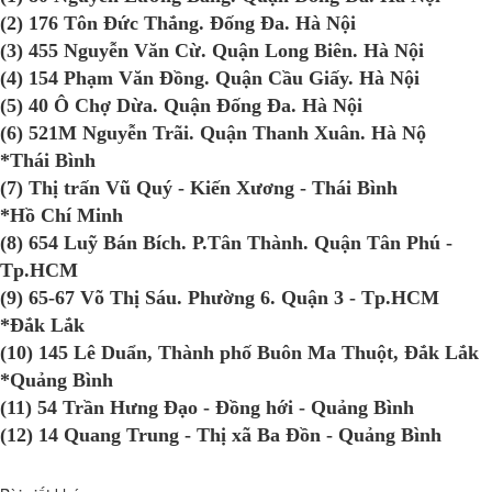
(2) 176 Tôn Đức Thắng. Đống Đa. Hà Nội
(3) 455 Nguyễn Văn Cừ. Quận Long Biên. Hà Nội
(4) 154 Phạm Văn Đồng. Quận Cầu Giấy. Hà Nội
(5) 40 Ô Chợ Dừa. Quận Đống Đa. Hà Nội
(6) 521M Nguyễn Trãi. Quận Thanh Xuân. Hà Nộ
*Thái Bình
(7) Thị trấn Vũ Quý - Kiến Xương - Thái Bình
*Hồ Chí Minh
(8) 654 Luỹ Bán Bích. P.Tân Thành. Quận Tân Phú -
Tp.HCM
(9) 65-67 Võ Thị Sáu. Phường 6. Quận 3 - Tp.HCM
*Đắk Lắk
(10) 145 Lê Duẩn, Thành phố Buôn Ma Thuột, Đắk Lắk
*Quảng Bình
(11) 54 Trần Hưng Đạo - Đồng hới - Quảng Bình
(12) 14 Quang Trung - Thị xã Ba Đồn - Quảng Bình