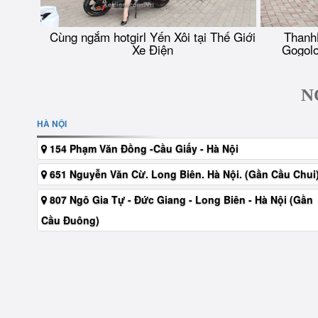
Cùng ngắm hotgirl Yến Xôi tại Thế Giới
Thanh
Xe Điện
Gogolo
N
HÀ NỘI
154 Phạm Văn Đồng -Cầu Giấy - Hà Nội
651 Nguyễn Văn Cừ. Long Biên. Hà Nội. (Gần Cầu Chui
807 Ngô Gia Tự - Đức Giang - Long Biên - Hà Nội (Gần
Cầu Đuông)