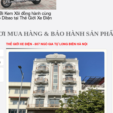
Bi Kem Xôi đồng hành cùng
 Dibao tại Thế Giới Xe Điện
ƠI MUA HÀNG & BẢO HÀNH SẢN PH
THẾ GIỚI XE ĐIỆN - 807 NGÔ GIA TỰ LONG BIÊN HÀ NỘI
)