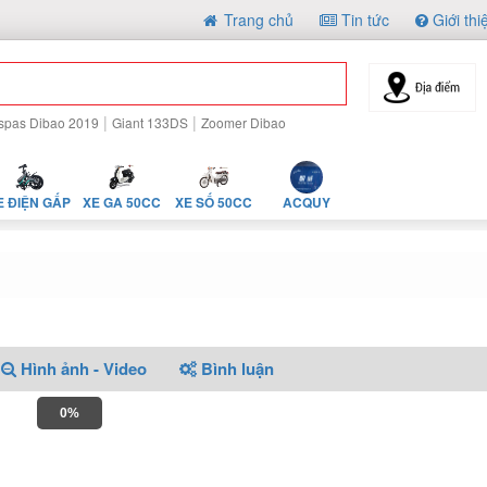
Trang chủ
Tin tức
Giới thi
|
|
spas Dibao 2019
Giant 133DS
Zoomer Dibao
E ĐIỆN GẤP
XE GA 50CC
XE SỐ 50CC
ACQUY
Hình ảnh - Video
Bình luận
0%