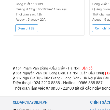
Công xuất : 1000W
Công xuất :
Quãng đường : 80-100km/ 1 lần sạc
Quãng đường
Thời gian sạc: 12h
Thời gian sạ
Acquy : 5 acquy 20A
Acquy : 5 a
Xem chi tiết
Xem chi ti
154 Phạm Văn Đồng -Cầu Giấy - Hà Nội
[ Bản đồ ]
651 Nguyễn Văn Cừ. Long Biên. Hà Nội. (Gần Cầu Chui)
[ B
807 Ngô Gia Tự - Đức Giang - Long Biên - Hà Nội (Gần Cầ
Điện thoại : 024.2210.8888 - Hotline : 0966.888.887.
Thời gian làm việc từ 8h30 - 21h00 tất cả các ngày trong
XEDAPCHAYDIEN.VN
CHÍNH SÁC