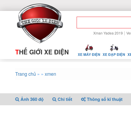
|
Xman Yadea 2019
Ve
T
HẾ GIỚI XE ĐIỆN
XE MÁY ĐIỆN
XE ĐẠP ĐIỆN
X
Trang chủ
»
»
xmen
Ảnh 360 độ
Chi tiết
Thông số kĩ thuật