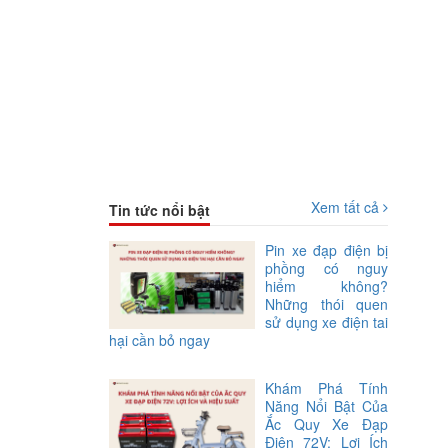
Xem tất cả
Tin tức nổi bật
Pin xe đạp điện bị
phồng có nguy
hiểm không?
Những thói quen
sử dụng xe điện tai
hại cần bỏ ngay
Khám Phá Tính
Năng Nổi Bật Của
Ắc Quy Xe Đạp
Điện 72V: Lợi Ích