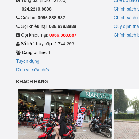
Tổng đài (8:30 - 21:00)
Chế độ bảo
024.2210.8888
Chính sách 
Cứu hộ:
0966.888.887
Chính sách đ
Gọi khiếu nại:
088.638.8888
Quy định th
Gọi khiếu nại:
0966.888.887
Chính sách b
Số lượt truy cập:
2.744.293
Đang online:
1
Tuyến dụng
Dịch vụ sửa chữa
KHÁCH HÀNG