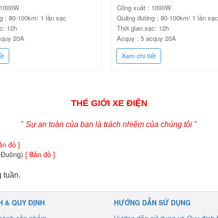
 1000W
Công xuất : 1000W
 : 80-100km/ 1 lần sạc
Quãng đường : 80-100km/ 1 lần sạc
c: 12h
Thời gian sạc: 12h
cquy 20A
Acquy : 5 acquy 20A
ết
Xem chi tiết
THẾ GIỚI XE ĐIỆN
"
Sự an toàn của bạn là trách nhiệm của chúng tôi
"
ản đồ ]
u Đuông)
[ Bản đồ ]
 tuần.
H & QUY ĐỊNH
HƯỚNG DẪN SỬ DỤNG