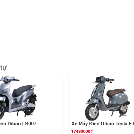
 tự
iện Dibao LS007
Xe Máy Điện Dibao Tesla E
17490000₫