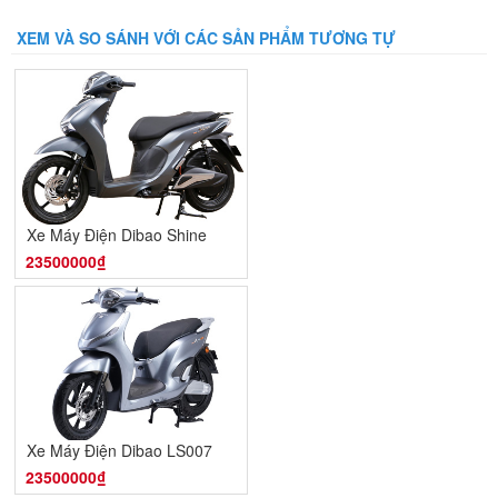
Dung tích bình xăng
3,9 lít
XEM VÀ SO SÁNH VỚI CÁC SẢN PHẨM TƯƠNG TỰ
Ống lồng, giảm chất thủy
Phuộc trước
lực
Lò xo trụ, giảm chấn thủy
Phuộc sau
lực
Phụ kiện đi kèm theo xe
Gương, Sổ Bảo Hành
Xe Máy Điện Dibao Shine
23500000₫
Xe Máy Điện Dibao LS007
23500000₫