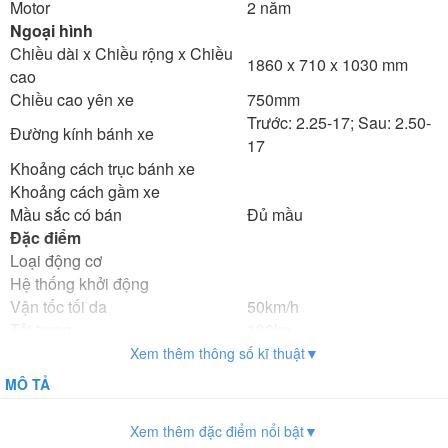
Motor
2 năm
Ngoại hình
Chiều dài x Chiều rộng x Chiều
1860 x 710 x 1030 mm
cao
Chiều cao yên xe
750mm
Trước: 2.25-17; Sau: 2.50-
Đường kính bánh xe
17
Khoảng cách trục bánh xe
Khoảng cách gầm xe
Mầu sắc có bán
Đủ mầu
Đặc điểm
Loại động cơ
Hệ thống khởi động
Vận tốc tối da
50km/h
Tải trọng
130kg
Trọng lượng xe
88kg
Xem thêm thông số kĩ thuật▼
Phanh trước/sau
Phanh cơ
MÔ TẢ
Lốp
Có săm
Hộp số
4 cấp số
Xem thêm đặc điểm nổi bật▼
Dung tích xi-lanh
49,5 cm3