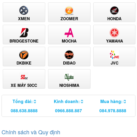
XMEN
ZOOMER
HONDA
BRIDGESTONE
MOCHA
YAMAHA
DKBIKE
DIBAO
JVC
XE MÁY 50CC
NIOSHIMA
Tổng đài:
Kinh doanh:
Mua hàng:
088.638.8888
0966.888.887
084.978.8888
Chính sách và Quy định