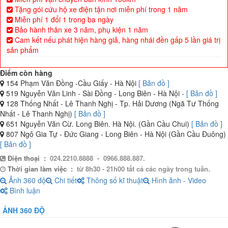
Tặng gói cứu hộ xe điện tận nơi miễn phí trong 1 năm
Miễn phí 1 đổi 1 trong ba ngày
Bảo hành thân xe 3 năm, phụ kiện 1 năm
Cam kết nếu phát hiện hàng giả, hàng nhái đền gấp 5 lần giá trị
sản phẩm
Điểm còn hàng
154 Phạm Văn Đồng -Cầu Giấy - Hà Nội
[ Bản đồ ]
519 Nguyễn Văn Linh - Sài Đồng - Long Biên - Hà Nội -
[ Bản đồ ]
128 Thống Nhất - Lê Thanh Nghị - Tp. Hải Dương (Ngã Tư Thống
Nhất - Lê Thanh Nghị)
[ Bản đồ ]
651 Nguyễn Văn Cừ. Long Biên. Hà Nội. (Gần Cầu Chui)
[ Bản đồ ]
807 Ngô Gia Tự - Đức Giang - Long Biên - Hà Nội (Gần Cầu Đuông)
[ Bản đồ ]
Điện thoại :
024.2210.8888 - 0966.888.887.
Thời gian làm việc :
từ 8h30 - 21h00 tất cả các ngày trong tuần.
Ảnh 360 độ
Chi tiết
Thông số kĩ thuật
Hình ảnh - Video
Bình luận
ẢNH 360 ĐỘ