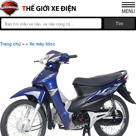
Tìm
Trang chủ
»
»
Xe máy 50cc