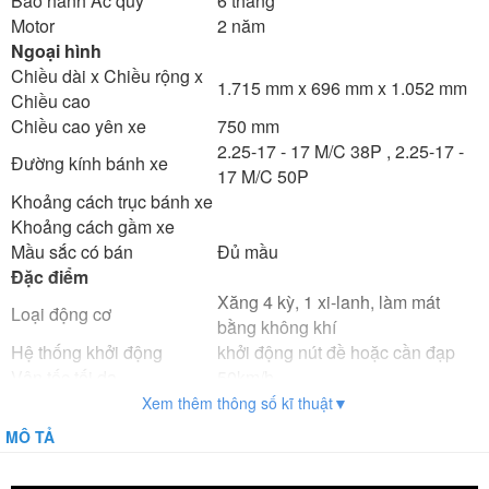
Bảo hành Ác quy
6 tháng
Motor
2 năm
Ngoại hình
Chiều dài x Chiều rộng x
1.715 mm x 696 mm x 1.052 mm
Chiều cao
Chiều cao yên xe
750 mm
2.25-17 - 17 M/C 38P , 2.25-17 -
Đường kính bánh xe
17 M/C 50P
Khoảng cách trục bánh xe
Khoảng cách gầm xe
Mầu sắc có bán
Đủ mầu
Đặc điểm
Xăng 4 kỳ, 1 xi-lanh, làm mát
Loại động cơ
bằng không khí
Hệ thống khởi động
khởi động nút đề hoặc cần đạp
Vận tốc tối da
50km/h
Tải trọng
140kg
Xem thêm thông số kĩ thuật▼
Trọng lượng xe
75 kg
MÔ TẢ
Phanh trước/sau
Phanh cơ
Lốp
Có săm