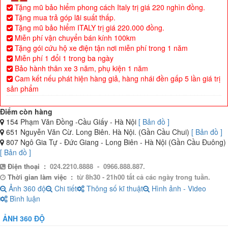
Tặng mũ bảo hiểm phong cách Italy trị giá 220 nghìn đồng.
Tặng mua trả góp lãi suất thấp.
Tặng mũ bảo hiểm ITALY trị giá 220.000 đồng.
Miễn phí vận chuyển bán kính 100km
Tặng gói cứu hộ xe điện tận nơi miễn phí trong 1 năm
Miễn phí 1 đổi 1 trong ba ngày
Bảo hành thân xe 3 năm, phụ kiện 1 năm
Cam kết nếu phát hiện hàng giả, hàng nhái đền gấp 5 lần giá trị
sản phẩm
Điểm còn hàng
154 Phạm Văn Đồng -Cầu Giấy - Hà Nội
[ Bản đồ ]
651 Nguyễn Văn Cừ. Long Biên. Hà Nội. (Gần Cầu Chui)
[ Bản đồ ]
807 Ngô Gia Tự - Đức Giang - Long Biên - Hà Nội (Gần Cầu Đuông)
[ Bản đồ ]
Điện thoại :
024.2210.8888 - 0966.888.887.
Thời gian làm việc :
từ 8h30 - 21h00 tất cả các ngày trong tuần.
Ảnh 360 độ
Chi tiết
Thông số kĩ thuật
Hình ảnh - Video
Bình luận
ẢNH 360 ĐỘ