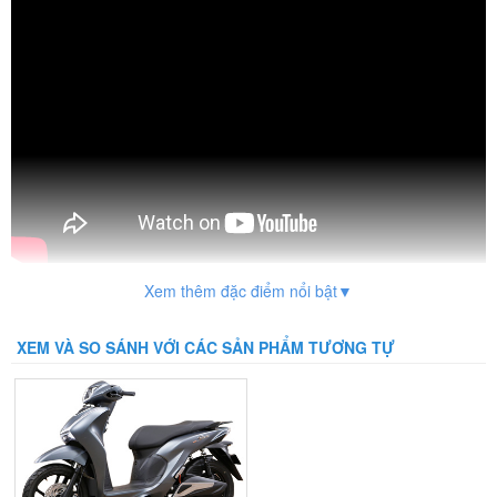
Hộp số
4 cấp số
Dung tích xi-lanh
49,5 cm3
Dung tích bình xăng
3,7 lít
Phuộc trước
Ống lồng, giảm chất thủy lực
Phuộc sau
Lò xo trụ, giảm chấn thủy lực
Phụ kiện đi kèm theo xe
Gương, Sổ Bảo Hành
Xem thêm đặc điểm nổi bật▼
XEM VÀ SO SÁNH VỚI CÁC SẢN PHẨM TƯƠNG TỰ