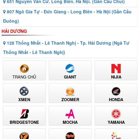
651 Nguyễn Văn Cừ. Long Biên. Hà Nội. (Gần Cầu Chui)
807 Ngô Gia Tự - Đức Giang - Long Biên - Hà Nội (Gần Cầu
Đuông)
HẢI DƯƠNG
128 Thống Nhất - Lê Thanh Nghị - Tp. Hải Dương (Ngã Tư
Thống Nhất - Lê Thanh Nghị)
TRANG CHỦ
GIANT
NIJIA
XMEN
ZOOMER
HONDA
BRIDGESTONE
MOCHA
YAMAHA