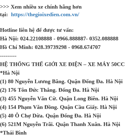
>>> Xem nhiều xe chính hãng hơn
tại:
https://thegioixedien.com.vn/
Hotline liên hệ để được tư vấn:
Hà Nội:
024.22108888 - 0966.888887- 0352.088888
Hồ Chí Minh:
028.39739298 - 0968.674707
---------
HỆ THỐNG THẾ GIỚI XE ĐIỆN – XE MÁY 50CC
*Hà Nội
(1) 80 Nguyễn Lương Bằng. Quận Đống Đa. Hà Nội
(2) 176 Tôn Đức Thắng. Đống Đa. Hà Nội
(3) 455 Nguyễn Văn Cừ. Quận Long Biên. Hà Nội
(4) 154 Phạm Văn Đồng. Quận Cầu Giấy. Hà Nội
(5) 40 Ô Chợ Dừa. Quận Đống Đa. Hà Nội
(6) 521M Nguyễn Trãi. Quận Thanh Xuân. Hà Nội
*Thái Bình