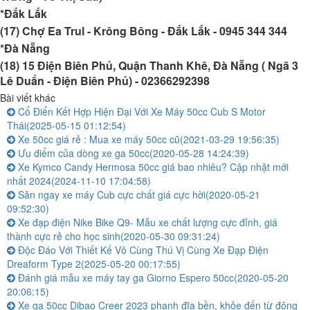
*Đắk Lắk
(17) Chợ Ea Trul - Krông Bông - Đắk Lắk -
0945 344 344
*Đà Nẵng
(18) 15 Điện Biên Phủ, Quận Thanh Khê, Đà Nẵng ( Ngã 3
Lê Duẩn - Điện Biên Phủ) -
02366292398
Bài viết khác
Cổ Điển Kết Hợp Hiện Đại Với Xe Máy 50cc Cub S Motor
Thái
(2025-05-15 01:12:54)
Xe 50cc giá rẻ : Mua xe máy 50cc cũ
(2021-03-29 19:56:35)
Ưu điểm của dòng xe ga 50cc
(2020-05-28 14:24:39)
Xe Kymco Candy Hermosa 50cc giá bao nhiêu? Cập nhật mới
nhất 2024
(2024-11-10 17:04:58)
Săn ngay xe máy Cub cực chất giá cực hời
(2020-05-21
09:52:30)
Xe đạp điện Nike Bike Q9- Mẫu xe chất lượng cực đỉnh, giá
thành cực rẻ cho học sinh
(2020-05-30 09:31:24)
Độc Đáo Với Thiết Kế Vô Cùng Thú Vị Cùng Xe Đạp Điện
Dreaform Type 2
(2025-05-20 00:17:55)
Đánh giá mẫu xe máy tay ga Giorno Espero 50cc
(2020-05-20
20:06:15)
Xe ga 50cc Dibao Creer 2023 phanh đĩa bền, khỏe đến từ động