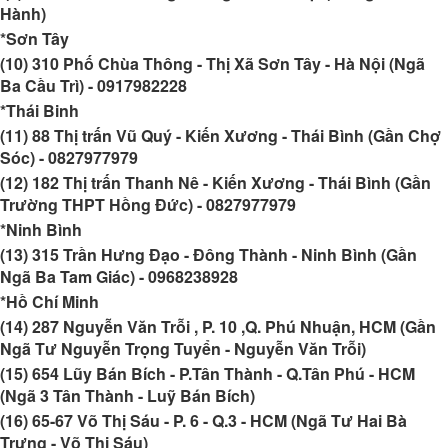
Hành)
*Sơn Tây
(10) 310 Phố Chùa Thông - Thị Xã Sơn Tây - Hà Nội (Ngã
Ba Cầu Trì) -
0917982228
*Thái Binh
(11) 88 Thị trấn Vũ Quý - Kiến Xương - Thái Bình (Gần Chợ
Sóc) - 0827977979
(12) 182 Thị trấn Thanh Nê - Kiến Xương - Thái Bình (Gần
Trường THPT Hồng Đức) -
0827977979
*Ninh Bình
(13) 315 Trần Hưng Đạo - Đông Thành - Ninh Bình (Gần
Ngã Ba Tam Giác) -
0968238928
*Hồ Chí Minh
(14) 287 Nguyễn Văn Trỗi , P. 10 ,Q. Phú Nhuận, HCM (Gần
Ngã Tư Nguyễn Trọng Tuyển - Nguyễn Văn Trỗi)
(15) 654 Lũy Bán Bích - P.Tân Thành - Q.Tân Phú - HCM
(Ngã 3 Tân Thành - Luỹ Bán Bích)
(16) 65-67 Võ Thị Sáu - P. 6 - Q.3 - HCM (Ngã Tư Hai Bà
Trưng - Võ Thị Sáu)