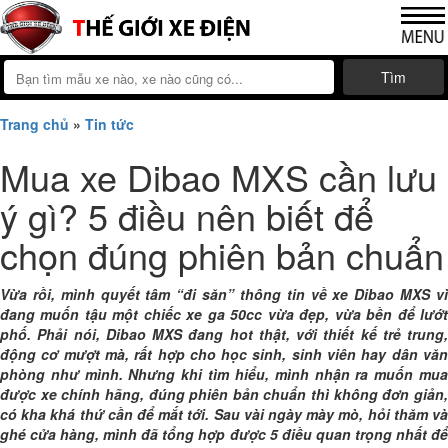
Tìm
Trang chủ
»
Tin tức
Mua xe Dibao MXS cần lưu
ý gì? 5 điều nên biết để
chọn đúng phiên bản chuẩn
Vừa rồi, mình quyết tâm “đi săn” thông tin về xe Dibao MXS vì
đang muốn tậu một chiếc xe ga 50cc vừa đẹp, vừa bền để lướt
phố. Phải nói, Dibao MXS đang hot thật, với thiết kế trẻ trung,
động cơ mượt mà, rất hợp cho học sinh, sinh viên hay dân văn
phòng như mình. Nhưng khi tìm hiểu, mình nhận ra muốn mua
được xe chính hãng, đúng phiên bản chuẩn thì không đơn giản,
có kha khá thứ cần để mắt tới. Sau vài ngày mày mò, hỏi thăm và
ghé cửa hàng, mình đã tổng hợp được 5 điều quan trọng nhất để