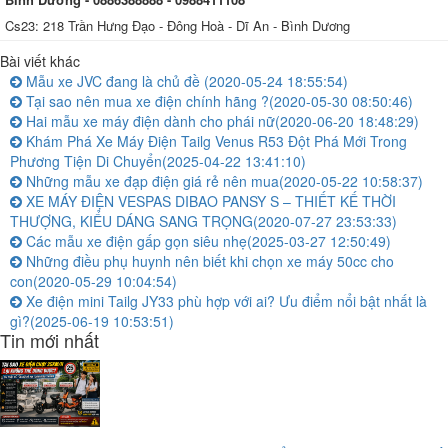
Cs23: 218 Trần Hưng Đạo - Đông Hoà - Dĩ An - Bình Dương
Bài viết khác
Mẫu xe JVC đang là chủ đề
(2020-05-24 18:55:54)
Tại sao nên mua xe điện chính hãng ?
(2020-05-30 08:50:46)
Hai mẫu xe máy điện dành cho phái nữ
(2020-06-20 18:48:29)
Khám Phá Xe Máy Điện Tailg Venus R53 Đột Phá Mới Trong
Phương Tiện Di Chuyển
(2025-04-22 13:41:10)
Những mẫu xe đạp điện giá rẻ nên mua
(2020-05-22 10:58:37)
XE MÁY ĐIỆN VESPAS DIBAO PANSY S – THIẾT KẾ THỜI
THƯỢNG, KIỂU DÁNG SANG TRỌNG
(2020-07-27 23:53:33)
Các mẫu xe điện gấp gọn siêu nhẹ
(2025-03-27 12:50:49)
Những điều phụ huynh nên biết khi chọn xe máy 50cc cho
con
(2020-05-29 10:04:54)
Xe điện mini Tailg JY33 phù hợp với ai? Ưu điểm nổi bật nhất là
gì?
(2025-06-19 10:53:51)
Tin mới nhất