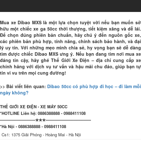
Mua xe Dibao MXS là một lựa chọn tuyệt vời nếu bạn muốn sở
hữu một chiếc xe ga 50cc thời thượng, tiết kiệm xăng và dễ lái.
Để chọn đúng phiên bản chuẩn, hãy chú ý đến nguồn gốc xe,
các phiên bản phù hợp, tính năng, chính sách bảo hành, và đại
lý uy tín. Với những mẹo mình chia sẻ, hy vọng bạn sẽ dễ dàng
tìm được chiếc Dibao MXS ưng ý. Nếu bạn đang tìm nơi mua xe
đáng tin cậy, hãy ghé Thế Giới Xe Điện – địa chỉ cung cấp xe
chính hãng với dịch vụ tư vấn và hậu mãi chu đáo, giúp bạn tự
tin vi vu trên mọi cung đường!
>> Bài viết liên quan:
Dibao 50cc có phù hợp đi học – đi làm mỗ
ngày không?
THẾ GIỚI XE ĐIỆN - XE MÁY 50CC
*HOTLINE Liên hệ: 0886388888 - 0988411108
----------------------------✯✯✯------------------------------------
*Hà Nội - 0886388888 - 0988411108
Cs1: 1375 Giải Phóng - Hoàng Mai - Hà Nội