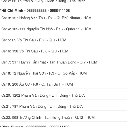
Cs12: 88 Thị trấn Vũ Quý - Kiến Xương - Thái Bình
*Hồ Chí Minh - 0886388888 - 0988411108
Cs13: 127 Hoàng Văn Thụ - P.8 - Q. Phú Nhuận - HCM
Cs14: 105-111 Nguyễn Thị Nhỏ - P16 - Quận 11 - HCM
Cs15: 65 Võ Thị Sáu - P. 6 - Q.3 - HCM
Cs16: 138 Võ Thị Sáu - P. 6 - Q.3 - HCM
Cs17: 317 Huỳnh Tấn Phát - Tân Thuận Đông - Q.7 - HCM
Cs18: 72 Nguyễn Thái Sơn - P.3 - Q. Gò Vấp - HCM
Cs19: 206 Âu Cơ - P.9 - Q. Tân Bình - HCM
Cs20: 1202 Phạm Văn Đồng - Linh Đông - Thủ Đức
Cs21: 787 Phạm Văn Đồng - Linh Đông - Thủ Đức
Cs22: 598 Trường Chinh - Tân Hưng Thuận - Q.12 - HCM
*Bình Dương - 0886388888 - 0988411108