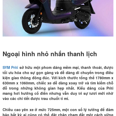
Ngoại hình nhỏ nhắn thanh lịch
SYM Priti
sở hữu một phom dáng mềm mại, thanh thoát, được
tối ưu hóa cho sự gọn gàng và dễ dàng di chuyển trong điều
kiện giao thông đông đúc. Với kích thước tổng thể 1780mm x
630mm x 1060mm, chiếc xe dễ dàng xoay trở và tìm kiếm chỗ
đỗ trong những không gian hẹp nhất. Kiểu dáng của Priti
mang hơi hướng cổ điển nhưng vẫn duy trì sự tươi mới nhờ
vào các chi tiết được trau chuốt tỉ mỉ.
Chiều cao yên xe ở mức 725mm, một con số lý tưởng để đảm
bảo bất kỳ ai cũng có thể đặt chân chạm đất một cách vững