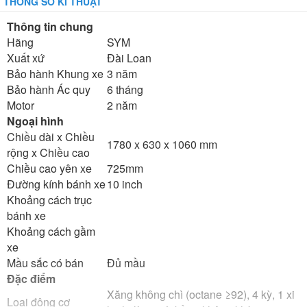
THÔNG SỐ KĨ THUẬT
Thông tin chung
Hãng
SYM
Xuất xứ
Đài Loan
Bảo hành Khung xe
3 năm
Bảo hành Ác quy
6 tháng
Motor
2 năm
Ngoại hình
Chiều dài x Chiều
1780 x 630 x 1060 mm
rộng x Chiều cao
Chiều cao yên xe
725mm
Đường kính bánh xe
10 inch
Khoảng cách trục
bánh xe
Khoảng cách gầm
xe
Mầu sắc có bán
Đủ mầu
Đặc điểm
Xăng không chì (octane ≥92), 4 kỳ, 1 xi
Loại động cơ