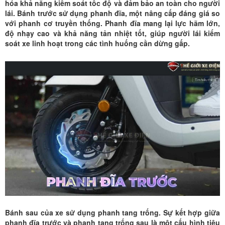
hóa khả năng kiểm soát tốc độ và đảm bảo an toàn cho người
lái. Bánh trước sử dụng phanh đĩa, một nâng cấp đáng giá so
với phanh cơ truyền thống. Phanh đĩa mang lại lực hãm lớn,
độ nhạy cao và khả năng tản nhiệt tốt, giúp người lái kiểm
soát xe linh hoạt trong các tình huống cần dừng gấp.
Bánh sau của xe sử dụng phanh tang trống. Sự kết hợp giữa
phanh đĩa trước và phanh tang trống sau là một cấu hình tiêu