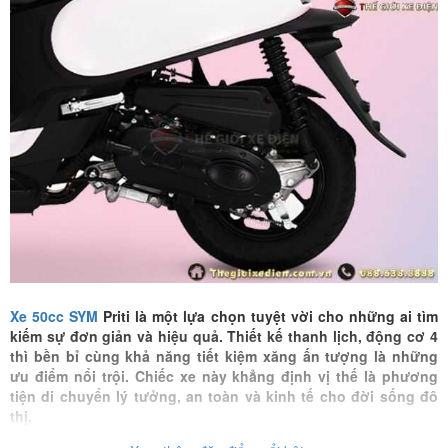
Xe 50cc SYM
Priti
là một lựa chọn tuyệt vời cho những ai tìm
kiếm sự đơn giản và hiệu quả. Thiết kế thanh lịch, động cơ 4
thì bền bỉ cùng khả năng tiết kiệm xăng ấn tượng là những
ưu điểm nổi trội. Chiếc xe này khẳng định vị thế là phương
tiện di chuyển lý tưởng, an toàn và kinh tế cho đời sống đô
thị.