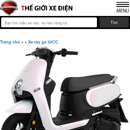
Tìm
Trang chủ
»
»
Xe tay ga 50CC