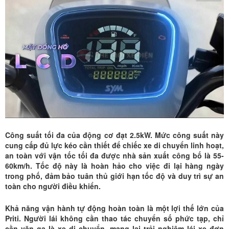
Công suất tối đa của động cơ đạt 2.5kW. Mức công suất này
cung cấp đủ lực kéo cần thiết để chiếc xe di chuyển linh hoạt,
an toàn với vận tốc tối đa được nhà sản xuất công bố là 55-
60km/h. Tốc độ này là hoàn hảo cho việc đi lại hàng ngày
trong phố, đảm bảo tuân thủ giới hạn tốc độ và duy trì sự an
toàn cho người điều khiển.
Khả năng vận hành tự động hoàn toàn là một lợi thế lớn của
Priti
. Người lái không cần thao tác chuyển số phức tạp, chỉ
cần vặn ga là xe di chuyển, mang lại trải nghiệm lái xe đơn