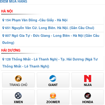
ĐIỂM MUA HÀNG
HÀ NỘI
154 Phạm Văn Đồng -Cầu Giấy - Hà Nội
651 Nguyễn Văn Cừ. Long Biên. Hà Nội. (Gần Cầu Chui)
807 Ngô Gia Tự - Đức Giang - Long Biên - Hà Nội (Gần Cầu
Đuông)
HẢI DƯƠNG
128 Thống Nhất - Lê Thanh Nghị - Tp. Hải Dương (Ngã Tư
Thống Nhất - Lê Thanh Nghị)
TRANG CHỦ
GIANT
NIJIA
XMEN
ZOOMER
HONDA