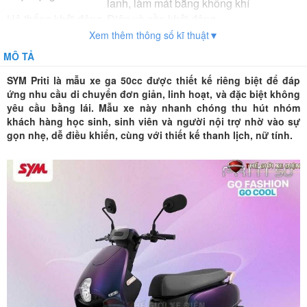
lanh, làm mát bằng không khí
Hệ thống khởi động
Điện và cần khởi động
Vận tốc tối da
50-55km/h
Xem thêm thông số kĩ thuật▼
Tải trọng
180kg
MÔ TẢ
Trọng lượng xe
93kg
SYM Priti
là mẫu
xe ga 50cc
được thiết kế riêng biệt để đáp
Phanh trước/sau
Phanh đĩa trước, phanh cơ sau
ứng nhu cầu di chuyển đơn giản, linh hoạt, và đặc biệt không
Lốp
Không xăm
yêu cầu bằng lái. Mẫu xe này nhanh chóng thu hút nhóm
Hộp số
khách hàng học sinh, sinh viên và người nội trợ nhờ vào sự
Dung tích xi-lanh
49.5cm3
gọn nhẹ, dễ điều khiển, cùng với thiết kế thanh lịch, nữ tính.
Dung tích bình xăng
6.5 lít
Phuộc trước
Phuộc nhún, giảm chấn thủy lực
Phuộc sau
Giảm xóc đôi, giảm chấn thủy lực
Phụ kiện đi kèm
Gương, Sổ Bảo Hành
theo xe