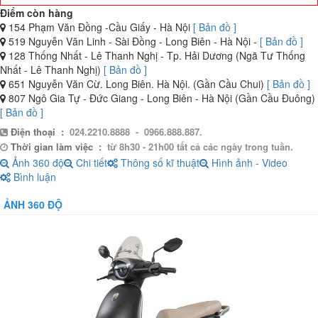
Điểm còn hàng
154 Phạm Văn Đồng -Cầu Giấy - Hà Nội
[ Bản đồ ]
519 Nguyễn Văn Linh - Sài Đồng - Long Biên - Hà Nội -
[ Bản đồ ]
128 Thống Nhất - Lê Thanh Nghị - Tp. Hải Dương (Ngã Tư Thống
Nhất - Lê Thanh Nghị)
[ Bản đồ ]
651 Nguyễn Văn Cừ. Long Biên. Hà Nội. (Gần Cầu Chui)
[ Bản đồ ]
807 Ngô Gia Tự - Đức Giang - Long Biên - Hà Nội (Gần Cầu Đuông)
[ Bản đồ ]
Điện thoại :
024.2210.8888 - 0966.888.887.
Thời gian làm việc :
từ 8h30 - 21h00 tất cả các ngày trong tuần.
Ảnh 360 độ
Chi tiết
Thông số kĩ thuật
Hình ảnh - Video
Bình luận
ẢNH 360 ĐỘ