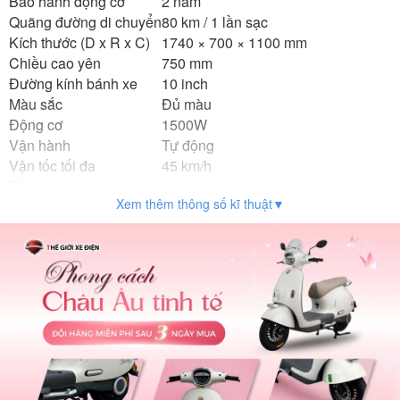
Bảo hành động cơ
2 năm
Quãng đường di chuyển
80 km / 1 lần sạc
Kích thước (D x R x C)
1740 × 700 × 1100 mm
Chiều cao yên
750 mm
Đường kính bánh xe
10 inch
Màu sắc
Đủ màu
Động cơ
1500W
Vận hành
Tự động
Vận tốc tối đa
45 km/h
Tải trọng
180 kg
Xem thêm thông số kĩ thuật▼
Trọng lượng xe
98 kg
Sạc điện
Tự động ngắt khi đầy
Thời gian sạc
5 – 6 giờ
Loại ắc quy
5 bình 22.3Ah
Phanh trước / sau
Phanh đĩa trước – phanh cơ sau
Vành xe
Nhôm đúc nguyên khối
Lốp
Không săm
Giảm xóc
Giảm chấn thủy lực
Phụ kiện đi kèm
Gương, sạc, sổ bảo hành