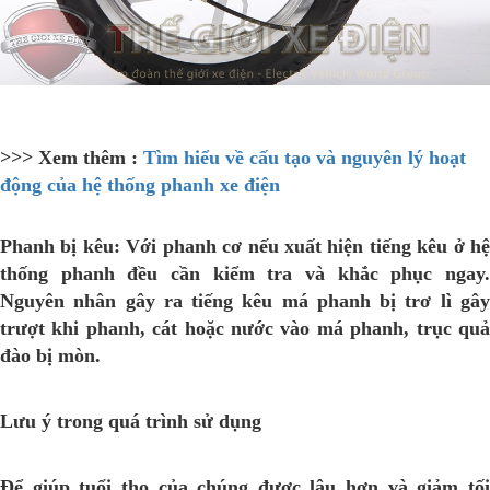
>>> Xem thêm :
Tìm hiểu về cấu tạo và nguyên lý hoạt
động của hệ thống phanh xe điện
Phanh bị kêu: Với phanh cơ nếu xuất hiện tiếng kêu ở hệ
thống phanh đều cần kiểm tra và khắc phục ngay.
Nguyên nhân gây ra tiếng kêu má phanh bị trơ lì gây
trượt khi phanh, cát hoặc nước vào má phanh, trục quả
đào bị mòn.
Lưu ý trong quá trình sử dụng
Để giúp tuổi thọ của chúng được lâu hơn và giảm tối