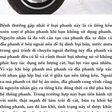
Bệnh thường gặp nhất ở loại phanh này là có tiếng kêu
xoèn xoẹt ở phần phanh khi bạn không sử dụng phanh.
Nguyên nhân là do với cấu tạo của phanh đĩa xe điện có
đĩa phanh ở bên ngoài nên dễ bị dính bụi bẩn, nước mưa
trong quá trình di chuyển ngoài đường tuy đĩa phanh và
má phanh đều có lỗ và rãnh thoát bụi nhưng nó sẽ không
phát huy tác dụng nếu lượng cát, bụi lọt vào quá nhiều.
Vì vậy khi bóp phanh má phanh và đĩa phanh tiếp xúc
với nhau gặp lớp bụi cát ở giữa tạo nên tiếng kêu. Ngoài
ra má phanh có thể bị ăn mòn, đĩa phanh cong vênh cũng
là nguyên nhân gây ra tiếng kêu đồng thời có thể phá hủy
hệ thống phanh. Trong trường hợp này bạn tiến hành xịt
vòi nước thật mạnh để làm trôi đi cát, bùn ra khỏi hệ
thống phanh, sau đó lau khô, tình trạng này sẽ được khắc