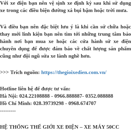
Với xe điện bạn nên vệ sịnh xe định kỳ sau khi sử dụng
xe trong các điều biện đường xá bụi bặm hoặc trời mưa.
Và điều bạn nên đặc biệt lưu ý là khi cần sử chữa hoặc
thay mới linh kiện bạn nên tìm tới những trung tâm bảo
hành nơi bạn mua xe hoặc các cửa hành sử xe điện
chuyên dụng để được đảm bảo về chất lượng sản phẩm
cũng như đội ngũ sửa xe lành nghề hơn.
>>> Trích nguồn:
https://thegioixedien.com.vn/
Hotline liên hệ để được tư vấn:
Hà Nội:
024.22108888 - 0966.888887- 0352.088888
Hồ Chí Minh:
028.39739298 - 0968.674707
---------
HỆ THỐNG THẾ GIỚI XE ĐIỆN – XE MÁY 50CC