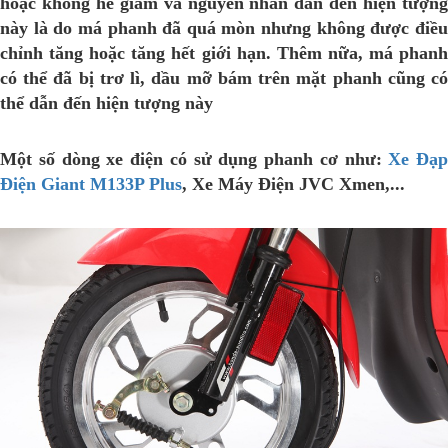
hoặc không hề giảm và nguyên nhân dẫn đến hiện tượng
này là do má phanh đã quá mòn nhưng không được điều
chỉnh tăng hoặc tăng hết giới hạn. Thêm nữa, má phanh
có thể đã bị trơ lì, dầu mỡ bám trên mặt phanh cũng có
thể dẫn đến hiện tượng này
Một số dòng xe điện có sử dụng phanh cơ như:
Xe Đạp
Điện Giant M133P Plus
, Xe Máy Điện JVC Xmen,...