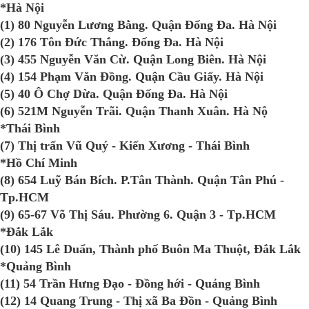
*Hà Nội
(1) 80 Nguyễn Lương Bằng. Quận Đống Đa. Hà Nội
(2) 176 Tôn Đức Thắng. Đống Đa. Hà Nội
(3) 455 Nguyễn Văn Cừ. Quận Long Biên. Hà Nội
(4) 154 Phạm Văn Đồng. Quận Cầu Giấy. Hà Nội
(5) 40 Ô Chợ Dừa. Quận Đống Đa. Hà Nội
(6) 521M Nguyễn Trãi. Quận Thanh Xuân. Hà Nộ
*Thái Bình
(7) Thị trấn Vũ Quý - Kiến Xương - Thái Bình
*Hồ Chí Minh
(8) 654 Luỹ Bán Bích. P.Tân Thành. Quận Tân Phú -
Tp.HCM
(9) 65-67 Võ Thị Sáu. Phường 6. Quận 3 - Tp.HCM
*Đắk Lắk
(10) 145 Lê Duẩn, Thành phố Buôn Ma Thuột, Đắk Lắk
*Quảng Bình
(11) 54 Trần Hưng Đạo - Đồng hới - Quảng Bình
(12) 14 Quang Trung - Thị xã Ba Đồn - Quảng Bình